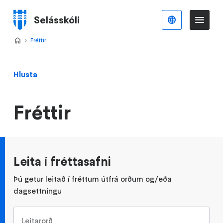
Stökkva
að
Selásskóli
Íslenska
Va
Valmynd
meginefni
Forsíða
Fréttir
>
Hlusta
Fréttir
Leita í fréttasafni
Þú getur leitað í fréttum útfrá orðum og/eða
dagsettningu
Leitarorð