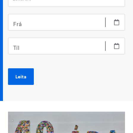
Frá
Til
Leita