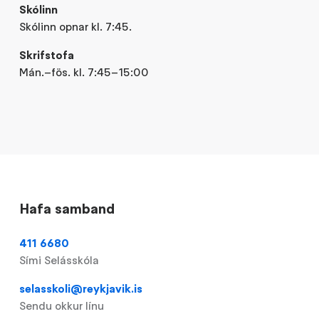
Skólinn
Skólinn opnar kl. 7:45.
Skrifstofa
Mán.–fös. kl. 7:45–15:00
Hafa samband
411 6680
Sími Selásskóla
selasskoli@reykjavik.is
Sendu okkur línu